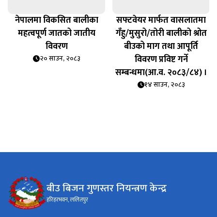
नेपालमा विकसित बालीका
सफ्टवेयर मार्फत वासलातमा
महत्वपूर्ण जातको जातीय
गँहु/मुसुरो/तोरी बालीको श्रोत
विवरण
बीउको माग तथा आपूर्ति
विवरण प्रविष्ट गर्ने
२० साउन, २०८३
सम्बन्धमा(आ.व. २०८३/८४) ।
१४ साउन, २०८३
बीउ बिजन गुणस्तर नियन्त्रण केन्द्र
हरिहरभवन, ललितपुर