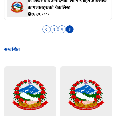
वर्णशंकर बीउ उत्पादनका लागि चाहिने आवश्यक
कागजातहरुको चेकलिस्ट
१६ पुष, २०८२
१
२
३
सम्बन्धित