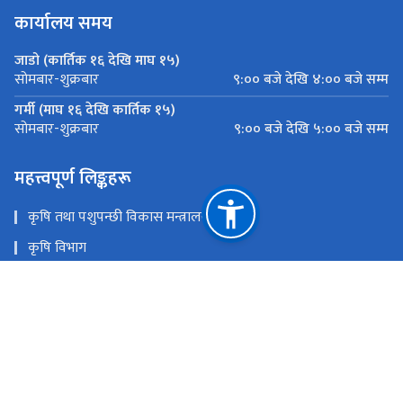
कार्यालय समय
जाडो (कार्तिक १६ देखि माघ १५)
९:०० बजे देखि ४:०० बजे सम्म
सोमबार-शुक्रबार
गर्मी (माघ १६ देखि कार्तिक १५)
९:०० बजे देखि ५:०० बजे सम्म
सोमबार-शुक्रबार
महत्त्वपूर्ण लिङ्कहरू
कृषि तथा पशुपन्छी विकास मन्त्रालय
कृषि विभाग
कृषि सूचना तथा प्रशिक्षण केन्द्र
प्लान्ट क्वारेन्टाइन तथा बिषादी व्यवस्थापन केन्द्र
पशु सेवा विभाग
नेपाल कृषि अनुसन्धान परिषद्
राष्ट्रिय प्राकृतिक स्रोत तथा वित्त आयोग