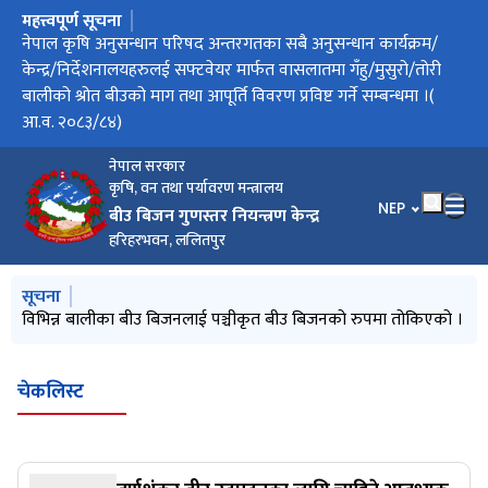
महत्त्वपूर्ण सूचना
मुख्य नेभिगेसनमा जानुहोस्
सफ्टवेयर मार्फत वासलातमा गँहु/मुसुरो/तोरी बालीको श्रोत बीउको माग
नेपाल कृषि अनुसन्धान परिषद अन्तरगतका सबै अनुसन्धान कार्यक्रम/
फलफूलबालीको बीउ बिजन प्रमाणीकरण मापदण्ड, २०८३ को मस्यौदा
फलफूल बालीको बीउ बिजन प्रमणीकरण मापदण्ड,२०८३ को मस्यौदा
धान बालीको प्रजनन्, मूल तथा प्रमाणित बीउको वासलात तोकिएको र
वासलात तयारीका लागि माग तथा आपूर्ति विवरण प्रविष्ट गर्ने म्याद थप
सफ्टवेयर मार्फत बासलातमा धान बालीको श्रोत बीउको माग तथा आपूर्ति
नार्क अन्तरगतका केन्द्र/निर्देशनालय/कार्यक्रमलाई सफ्टवेयर मार्फत
परीक्षाफल प्रकाशन सम्बन्धी सूचना
तथा आपूर्ति विवरण प्रविष्ट गर्ने सम्बन्धमा(आ.व. २०८३/८४) ।
केन्द्र/निर्देशनालयहरुलई सफ्टवेयर मार्फत वासलातमा गँहु/मुसुरो/तोरी
उपर राय सुझाव तथा पृष्ठपोषण सम्बन्धी सूचना
मौज्दात विवरण
गरिएको सूचना
विवरण प्रविष्ट गर्ने सम्बन्धमा
वासलातमा धान बालीको श्रोत बीउको माग तथा आपूर्ति विवरण प्रविष्ट गर्ने
बालीको श्रोत बीउको माग तथा आपूर्ति विवरण प्रविष्ट गर्ने सम्बन्धमा ।(
सम्बन्धमा ।
आ.व. २०८३/८४)
नेपाल सरकार
कृषि, वन तथा पर्यावरण मन्त्रालय
भाषा चयन गर्नुहोस
NEP
बीउ बिजन गुणस्तर नियन्त्रण केन्द्र
हरिहरभवन, ललितपुर
मुख्य नेभिगेसनमा जानुहोस्
सूचना
विभिन्न बालीका बीउ बिजनलाई पञ्चीकृत बीउ बिजनको रुपमा तोकिएको ।
चेकलिस्ट