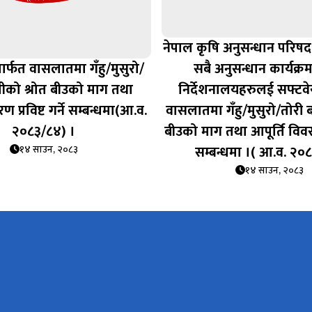
नेपाल कृषि अनुसन्धान परिष
ार्फत वासलातमा गँहु/मुसुरो/
सबै अनुसन्धान कार्यक्रम/क
लीको श्रोत बीउको माग तथा
निर्देशनालयहरुलई सफ्टवे
ण प्रविष्ट गर्ने सम्बन्धमा(आ.व.
वासलातमा गँहु/मुसुरो/तोरी 
२०८३/८४) ।
बीउको माग तथा आपूर्ति विवरण प
सम्बन्धमा ।( आ.व. २०
१४ साउन, २०८३
१४ साउन, २०८३