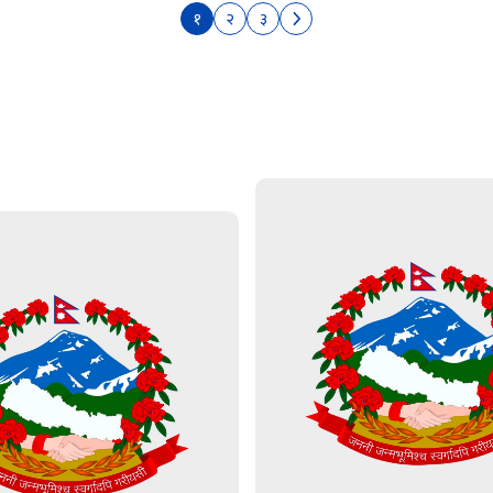
१
२
३