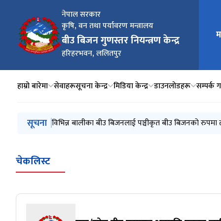
नेपाल सरकार
मुख्य न
कृषि, वन तथा पर्यावरण मन्त्रालय
म
बीउ बिजन गुणस्तर नियन्त्रण केन्द्र
हरिहरभवन, ललितपुर
हाम्रो बारेमा
सेवाहरू
सूचना केन्द्र
मिडिया केन्द्र
डाउनलोडहरू
सम्पर्क गर
मुख्य नेभिगेसनमा जानुहोस्
सूचना
विभिन्न बालीका बीउ बिजनलाई पञ्चीकृत बीउ बिजनको रुपमा
चेकलिस्ट