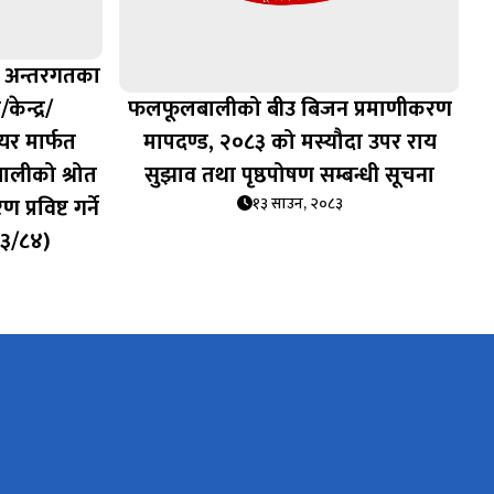
द अन्तरगतका
ेन्द्र/
फलफूलबालीको बीउ बिजन प्रमाणीकरण
यर मार्फत
मापदण्ड, २०८३ को मस्यौदा उपर राय
बालीको श्रोत
सुझाव तथा पृष्ठपोषण सम्बन्धी सूचना
्रविष्ट गर्ने
१३ साउन, २०८३
८३/८४)