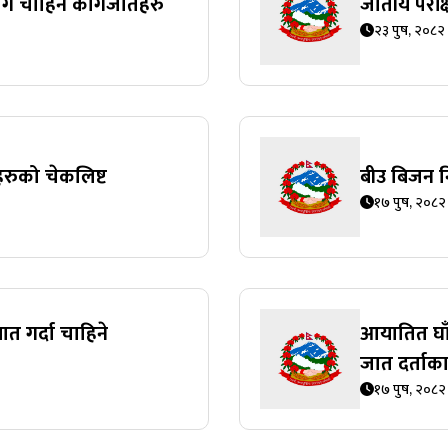
लागि चाहिने कागजातहरु
जातीय परीक
२३ पुष, २०८२
रुको चेकलिष्ट
बीउ बिजन नि
१७ पुष, २०८२
 गर्दा चाहिने
आयातित घा
जात दर्ताक
१७ पुष, २०८२