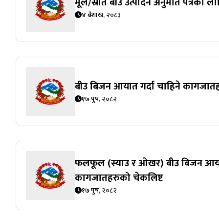
मूल/स्रोत बीउ उत्पादन अनुमति पत्रका 
४ बैशाख, २०८३
बीउ बिजन आयात गर्दा चाहिने कागजातह
१७ पुष, २०८२
फलफूल (स्याउ र ओखर) बीउ बिजन आयात
कागजातहरुको चेकलिष्ट
१७ पुष, २०८२