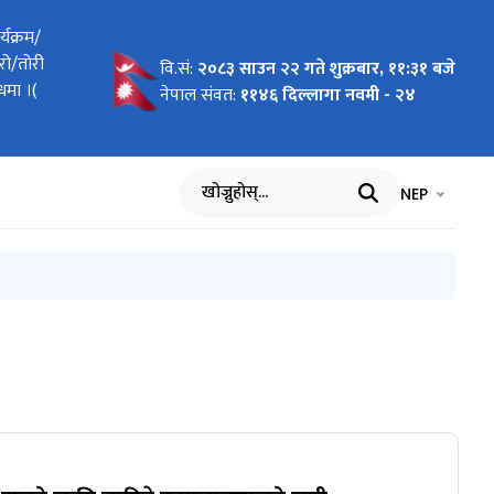
ीउको माग
यक्रम/
स्यौदा
स्यौदा
िएको र
्याद थप
 आपूर्ति
ार्फत
रो/तोरी
िष्ट गर्ने
वि.सं:
२०८३ साउन २२ गते शुक्रबार, ११:३१ बजे
्धमा ।(
नेपाल संवत:
११४६ दिल्लागा नवमी - २४
भाषा चयन गर्नुह
भाषा प
NEP
खोज्नुहोस्