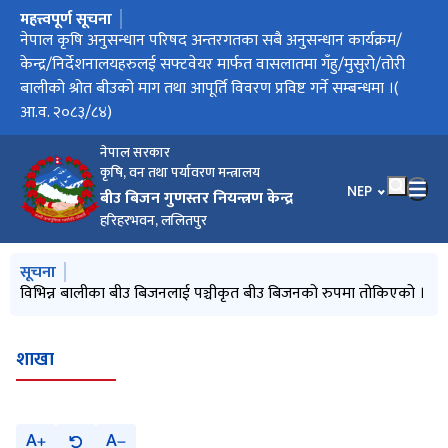
महत्त्वपूर्ण सूचना
मुख्य नेभिगेसनमा जानुहोस्
सफ्टवेयर मार्फत वासलातमा गँहु/मुसुरो/तोरी बालीको श्रोत बीउको माग
नेपाल कृषि अनुसन्धान परिषद अन्तरगतका सबै अनुसन्धान कार्यक्रम/
फलफूलबालीको बीउ बिजन प्रमाणीकरण मापदण्ड, २०८३ को मस्यौदा
फलफूल बालीको बीउ बिजन प्रमणीकरण मापदण्ड,२०८३ को मस्यौदा
धान बालीको प्रजनन्, मूल तथा प्रमाणित बीउको वासलात तोकिएको र
वासलात तयारीका लागि माग तथा आपूर्ति विवरण प्रविष्ट गर्ने म्याद थप
सफ्टवेयर मार्फत बासलातमा धान बालीको श्रोत बीउको माग तथा आपूर्ति
नार्क अन्तरगतका केन्द्र/निर्देशनालय/कार्यक्रमलाई सफ्टवेयर मार्फत
परीक्षाफल प्रकाशन सम्बन्धी सूचना
तथा आपूर्ति विवरण प्रविष्ट गर्ने सम्बन्धमा(आ.व. २०८३/८४) ।
केन्द्र/निर्देशनालयहरुलई सफ्टवेयर मार्फत वासलातमा गँहु/मुसुरो/तोरी
उपर राय सुझाव तथा पृष्ठपोषण सम्बन्धी सूचना
मौज्दात विवरण
गरिएको सूचना
विवरण प्रविष्ट गर्ने सम्बन्धमा
वासलातमा धान बालीको श्रोत बीउको माग तथा आपूर्ति विवरण प्रविष्ट गर्ने
बालीको श्रोत बीउको माग तथा आपूर्ति विवरण प्रविष्ट गर्ने सम्बन्धमा ।(
सम्बन्धमा ।
आ.व. २०८३/८४)
नेपाल सरकार
कृषि, वन तथा पर्यावरण मन्त्रालय
भाषा चयन गर्नुहोस
NEP
बीउ बिजन गुणस्तर नियन्त्रण केन्द्र
हरिहरभवन, ललितपुर
मुख्य नेभिगेसनमा जानुहोस्
सूचना
विभिन्न बालीका बीउ बिजनलाई पञ्चीकृत बीउ बिजनको रुपमा तोकिएको ।
शाखा
A
A