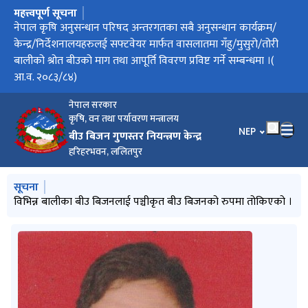
महत्त्वपूर्ण सूचना
मुख्य नेभिगेसनमा जानुहोस्
सफ्टवेयर मार्फत वासलातमा गँहु/मुसुरो/तोरी बालीको श्रोत बीउको माग
नेपाल कृषि अनुसन्धान परिषद अन्तरगतका सबै अनुसन्धान कार्यक्रम/
फलफूलबालीको बीउ बिजन प्रमाणीकरण मापदण्ड, २०८३ को मस्यौदा
फलफूल बालीको बीउ बिजन प्रमणीकरण मापदण्ड,२०८३ को मस्यौदा
धान बालीको प्रजनन्, मूल तथा प्रमाणित बीउको वासलात तोकिएको र
वासलात तयारीका लागि माग तथा आपूर्ति विवरण प्रविष्ट गर्ने म्याद थप
सफ्टवेयर मार्फत बासलातमा धान बालीको श्रोत बीउको माग तथा आपूर्ति
नार्क अन्तरगतका केन्द्र/निर्देशनालय/कार्यक्रमलाई सफ्टवेयर मार्फत
परीक्षाफल प्रकाशन सम्बन्धी सूचना
तथा आपूर्ति विवरण प्रविष्ट गर्ने सम्बन्धमा(आ.व. २०८३/८४) ।
केन्द्र/निर्देशनालयहरुलई सफ्टवेयर मार्फत वासलातमा गँहु/मुसुरो/तोरी
उपर राय सुझाव तथा पृष्ठपोषण सम्बन्धी सूचना
मौज्दात विवरण
गरिएको सूचना
विवरण प्रविष्ट गर्ने सम्बन्धमा
वासलातमा धान बालीको श्रोत बीउको माग तथा आपूर्ति विवरण प्रविष्ट गर्ने
बालीको श्रोत बीउको माग तथा आपूर्ति विवरण प्रविष्ट गर्ने सम्बन्धमा ।(
सम्बन्धमा ।
आ.व. २०८३/८४)
नेपाल सरकार
कृषि, वन तथा पर्यावरण मन्त्रालय
भाषा चयन गर्नुहोस
NEP
बीउ बिजन गुणस्तर नियन्त्रण केन्द्र
हरिहरभवन, ललितपुर
मुख्य नेभिगेसनमा जानुहोस्
सूचना
विभिन्न बालीका बीउ बिजनलाई पञ्चीकृत बीउ बिजनको रुपमा तोकिएको ।