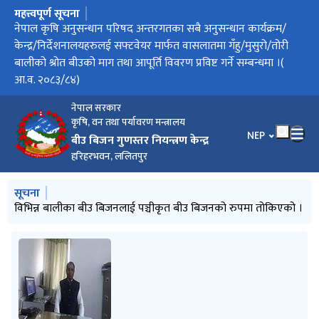
महत्त्वपूर्ण सूचना
मुख्य नेभिगेसनमा जानुहोस्
सफ्टवेयर मार्फत वासलातमा गँहु/मुसुरो/तोरी बालीको श्रोत बीउको माग
नेपाल कृषि अनुसन्धान परिषद अन्तरगतका सबै अनुसन्धान कार्यक्रम/
फलफूलबालीको बीउ बिजन प्रमाणीकरण मापदण्ड, २०८३ को मस्यौदा
फलफूल बालीको बीउ बिजन प्रमणीकरण मापदण्ड,२०८३ को मस्यौदा
धान बालीको प्रजनन्, मूल तथा प्रमाणित बीउको वासलात तोकिएको र
वासलात तयारीका लागि माग तथा आपूर्ति विवरण प्रविष्ट गर्ने म्याद थप
सफ्टवेयर मार्फत बासलातमा धान बालीको श्रोत बीउको माग तथा आपूर्ति
नार्क अन्तरगतका केन्द्र/निर्देशनालय/कार्यक्रमलाई सफ्टवेयर मार्फत
परीक्षाफल प्रकाशन सम्बन्धी सूचना
तथा आपूर्ति विवरण प्रविष्ट गर्ने सम्बन्धमा(आ.व. २०८३/८४) ।
केन्द्र/निर्देशनालयहरुलई सफ्टवेयर मार्फत वासलातमा गँहु/मुसुरो/तोरी
उपर राय सुझाव तथा पृष्ठपोषण सम्बन्धी सूचना
मौज्दात विवरण
गरिएको सूचना
विवरण प्रविष्ट गर्ने सम्बन्धमा
वासलातमा धान बालीको श्रोत बीउको माग तथा आपूर्ति विवरण प्रविष्ट गर्ने
बालीको श्रोत बीउको माग तथा आपूर्ति विवरण प्रविष्ट गर्ने सम्बन्धमा ।(
सम्बन्धमा ।
आ.व. २०८३/८४)
नेपाल सरकार
कृषि, वन तथा पर्यावरण मन्त्रालय
भाषा चयन गर्नुहोस
NEP
बीउ बिजन गुणस्तर नियन्त्रण केन्द्र
हरिहरभवन, ललितपुर
मुख्य नेभिगेसनमा जानुहोस्
सूचना
विभिन्न बालीका बीउ बिजनलाई पञ्चीकृत बीउ बिजनको रुपमा तोकिएको ।