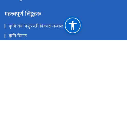
महत्त्वपूर्ण लिङ्कहरू
कृषि तथा पशुपन्छी विकास मन्त्रालय
कृषि विभाग
कृषि सूचना तथा प्रशिक्षण केन्द्र
प्लान्ट क्वारेन्टाइन तथा बिषादी व्यवस्थापन केन्द्र
पशु सेवा विभाग
नेपाल कृषि अनुसन्धान परिषद्
राष्ट्रिय प्राकृतिक स्रोत तथा वित्त आयोग
हरिहरभवन, ललितपुर
sqccnepal@gmail.com
01-5421359