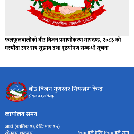
फलफूलबालीको बीउ बिजन प्रमाणीकरण मापदण्ड, २०८३ को
मस्यौदा उपर राय सुझाव तथा पृष्ठपोषण सम्बन्धी सूचना
बीउ बिजन गुणस्तर नियन्त्रण केन्द्र
हरिहरभवन, ललितपुर
कार्यालय समय
जाडो (कार्तिक १६ देखि माघ १५)
९:०० बजे देखि ४:०० बजे सम्म
सोमबार-शुक्रबार