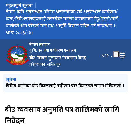
महत्त्वपूर्ण सूचना
मुख्य नेभिगेसनमा जानुहोस्
सफ्टवेयर मार्फत वासलातमा गँहु/मुसुरो/तोरी बालीको श्रोत बीउको माग
नेपाल कृषि अनुसन्धान परिषद अन्तरगतका सबै अनुसन्धान कार्यक्रम/
फलफूलबालीको बीउ बिजन प्रमाणीकरण मापदण्ड, २०८३ को मस्यौदा
फलफूल बालीको बीउ बिजन प्रमणीकरण मापदण्ड,२०८३ को मस्यौदा
धान बालीको प्रजनन्, मूल तथा प्रमाणित बीउको वासलात तोकिएको र
वासलात तयारीका लागि माग तथा आपूर्ति विवरण प्रविष्ट गर्ने म्याद थप
सफ्टवेयर मार्फत बासलातमा धान बालीको श्रोत बीउको माग तथा आपूर्ति
नार्क अन्तरगतका केन्द्र/निर्देशनालय/कार्यक्रमलाई सफ्टवेयर मार्फत
परीक्षाफल प्रकाशन सम्बन्धी सूचना
तथा आपूर्ति विवरण प्रविष्ट गर्ने सम्बन्धमा(आ.व. २०८३/८४) ।
केन्द्र/निर्देशनालयहरुलई सफ्टवेयर मार्फत वासलातमा गँहु/मुसुरो/तोरी
उपर राय सुझाव तथा पृष्ठपोषण सम्बन्धी सूचना
मौज्दात विवरण
गरिएको सूचना
विवरण प्रविष्ट गर्ने सम्बन्धमा
वासलातमा धान बालीको श्रोत बीउको माग तथा आपूर्ति विवरण प्रविष्ट गर्ने
बालीको श्रोत बीउको माग तथा आपूर्ति विवरण प्रविष्ट गर्ने सम्बन्धमा ।(
सम्बन्धमा ।
आ.व. २०८३/८४)
नेपाल सरकार
कृषि, वन तथा पर्यावरण मन्त्रालय
भाषा चयन गर्नुहोस
NEP
बीउ बिजन गुणस्तर नियन्त्रण केन्द्र
हरिहरभवन, ललितपुर
मुख्य नेभिगेसनमा जानुहोस्
सूचना
विभिन्न बालीका बीउ बिजनलाई पञ्चीकृत बीउ बिजनको रुपमा तोकिएको ।
बीउ व्यवसाय अनुमति पत्र तालिमको लागि
निवेदन