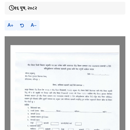
१६ पुष, २०८२
A
A