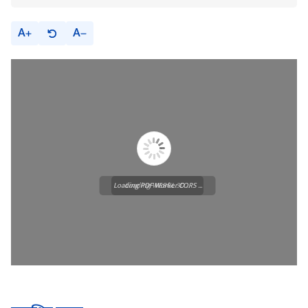
A
A
Loading PDF Worker CORS ...
Loading WEBGL 3D ...