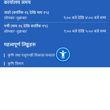
कार्यालय समय
जाडो (कार्तिक १६ देखि माघ १५)
९:०० बजे देखि ४:०० बजे सम्म
सोमबार-शुक्रबार
गर्मी (माघ १६ देखि कार्तिक १५)
९:०० बजे देखि ५:०० बजे सम्म
सोमबार-शुक्रबार
महत्त्वपूर्ण लिङ्कहरू
कृषि तथा पशुपन्छी विकास मन्त्रालय
कृषि विभाग
कृषि सूचना तथा प्रशिक्षण केन्द्र
प्लान्ट क्वारेन्टाइन तथा बिषादी व्यवस्थापन केन्द्र
पशु सेवा विभाग
नेपाल कृषि अनुसन्धान परिषद्
राष्ट्रिय प्राकृतिक स्रोत तथा वित्त आयोग