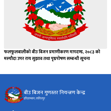
फलफूलबालीको बीउ बिजन प्रमाणीकरण मापदण्ड, २०८३ को
मस्यौदा उपर राय सुझाव तथा पृष्ठपोषण सम्बन्धी सूचना
बीउ बिजन गुणस्तर नियन्त्रण केन्द्र
हरिहरभवन, ललितपुर