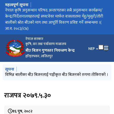
महत्त्वपूर्ण सूचना
मुख्य नेभिगेसनमा जानुहोस्
सफ्टवेयर मार्फत वासलातमा गँहु/मुसुरो/तोरी बालीको श्रोत बीउको माग
नेपाल कृषि अनुसन्धान परिषद अन्तरगतका सबै अनुसन्धान कार्यक्रम/
फलफूलबालीको बीउ बिजन प्रमाणीकरण मापदण्ड, २०८३ को मस्यौदा
फलफूल बालीको बीउ बिजन प्रमणीकरण मापदण्ड,२०८३ को मस्यौदा
धान बालीको प्रजनन्, मूल तथा प्रमाणित बीउको वासलात तोकिएको र
वासलात तयारीका लागि माग तथा आपूर्ति विवरण प्रविष्ट गर्ने म्याद थप
सफ्टवेयर मार्फत बासलातमा धान बालीको श्रोत बीउको माग तथा आपूर्ति
नार्क अन्तरगतका केन्द्र/निर्देशनालय/कार्यक्रमलाई सफ्टवेयर मार्फत
परीक्षाफल प्रकाशन सम्बन्धी सूचना
तथा आपूर्ति विवरण प्रविष्ट गर्ने सम्बन्धमा(आ.व. २०८३/८४) ।
केन्द्र/निर्देशनालयहरुलई सफ्टवेयर मार्फत वासलातमा गँहु/मुसुरो/तोरी
उपर राय सुझाव तथा पृष्ठपोषण सम्बन्धी सूचना
मौज्दात विवरण
गरिएको सूचना
विवरण प्रविष्ट गर्ने सम्बन्धमा
वासलातमा धान बालीको श्रोत बीउको माग तथा आपूर्ति विवरण प्रविष्ट गर्ने
बालीको श्रोत बीउको माग तथा आपूर्ति विवरण प्रविष्ट गर्ने सम्बन्धमा ।(
सम्बन्धमा ।
आ.व. २०८३/८४)
नेपाल सरकार
कृषि, वन तथा पर्यावरण मन्त्रालय
भाषा चयन गर्नुहोस
NEP
बीउ बिजन गुणस्तर नियन्त्रण केन्द्र
हरिहरभवन, ललितपुर
मुख्य नेभिगेसनमा जानुहोस्
सूचना
विभिन्न बालीका बीउ बिजनलाई पञ्चीकृत बीउ बिजनको रुपमा तोकिएको ।
राजपत्र २०७९.५.३०
१६ पुष, २०८२