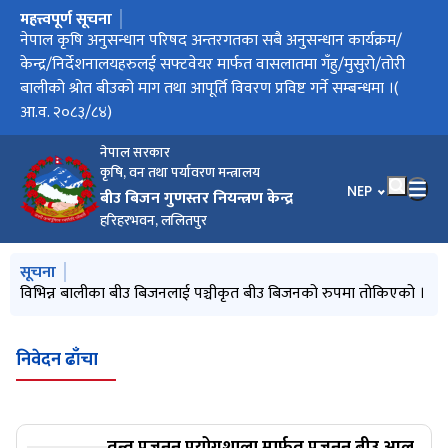
महत्त्वपूर्ण सूचना
मुख्य नेभिगेसनमा जानुहोस्
सफ्टवेयर मार्फत वासलातमा गँहु/मुसुरो/तोरी बालीको श्रोत बीउको माग
नेपाल कृषि अनुसन्धान परिषद अन्तरगतका सबै अनुसन्धान कार्यक्रम/
फलफूलबालीको बीउ बिजन प्रमाणीकरण मापदण्ड, २०८३ को मस्यौदा
फलफूल बालीको बीउ बिजन प्रमणीकरण मापदण्ड,२०८३ को मस्यौदा
धान बालीको प्रजनन्, मूल तथा प्रमाणित बीउको वासलात तोकिएको र
वासलात तयारीका लागि माग तथा आपूर्ति विवरण प्रविष्ट गर्ने म्याद थप
सफ्टवेयर मार्फत बासलातमा धान बालीको श्रोत बीउको माग तथा आपूर्ति
नार्क अन्तरगतका केन्द्र/निर्देशनालय/कार्यक्रमलाई सफ्टवेयर मार्फत
परीक्षाफल प्रकाशन सम्बन्धी सूचना
तथा आपूर्ति विवरण प्रविष्ट गर्ने सम्बन्धमा(आ.व. २०८३/८४) ।
केन्द्र/निर्देशनालयहरुलई सफ्टवेयर मार्फत वासलातमा गँहु/मुसुरो/तोरी
उपर राय सुझाव तथा पृष्ठपोषण सम्बन्धी सूचना
मौज्दात विवरण
गरिएको सूचना
विवरण प्रविष्ट गर्ने सम्बन्धमा
वासलातमा धान बालीको श्रोत बीउको माग तथा आपूर्ति विवरण प्रविष्ट गर्ने
बालीको श्रोत बीउको माग तथा आपूर्ति विवरण प्रविष्ट गर्ने सम्बन्धमा ।(
सम्बन्धमा ।
आ.व. २०८३/८४)
नेपाल सरकार
कृषि, वन तथा पर्यावरण मन्त्रालय
भाषा चयन गर्नुहोस
NEP
बीउ बिजन गुणस्तर नियन्त्रण केन्द्र
हरिहरभवन, ललितपुर
मुख्य नेभिगेसनमा जानुहोस्
सूचना
विभिन्न बालीका बीउ बिजनलाई पञ्चीकृत बीउ बिजनको रुपमा तोकिएको ।
निवेदन ढाँचा
तन्तु प्रजनन प्रयोगशाला मार्फत प्रजनन बीउ आलु